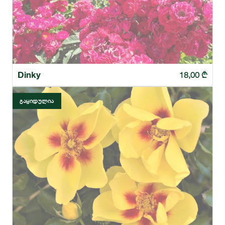
Dinky
18,00
₾
ᲒᲐᲧᲘᲓᲣᲚᲘᲐ