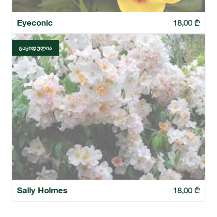
Eyeconic
18,00
₾
ᲒᲐᲧᲘᲓᲣᲚᲘᲐ
Sally Holmes
18,00
₾