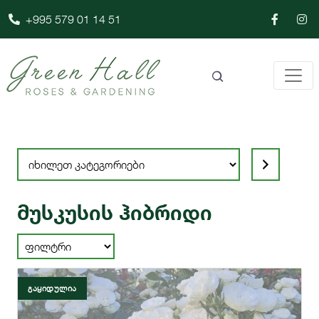
+995 579 01 14 51
Select
a
category
მუსკუსის ჰიბრიდი
ᲒᲐᲧᲘᲓᲣᲚᲘᲐ