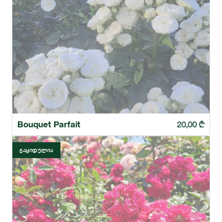
Bouquet Parfait
20,00
₾
ᲒᲐᲧᲘᲓᲣᲚᲘᲐ