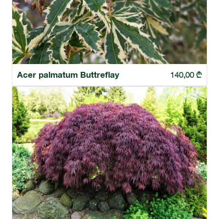
Acer palmatum Buttreflay
140,00
₾