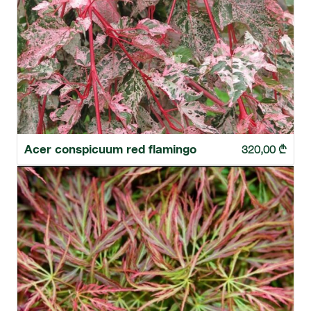
Acer conspicuum red flamingo
320,00
₾