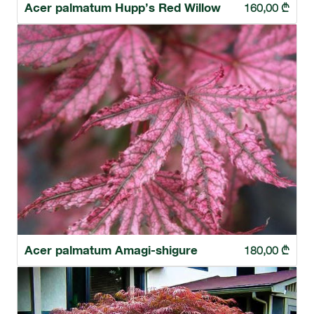
Acer palmatum Hupp’s Red Willow
160,00
₾
Acer palmatum Amagi-shigure
180,00
₾