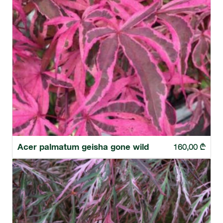
Acer palmatum geisha gone wild
160,00
₾