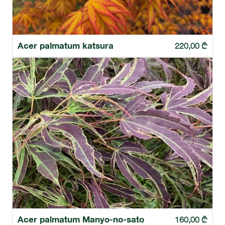
Acer palmatum katsura
220,00
₾
Acer palmatum Manyo-no-sato
160,00
₾