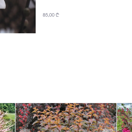
85,00
₾