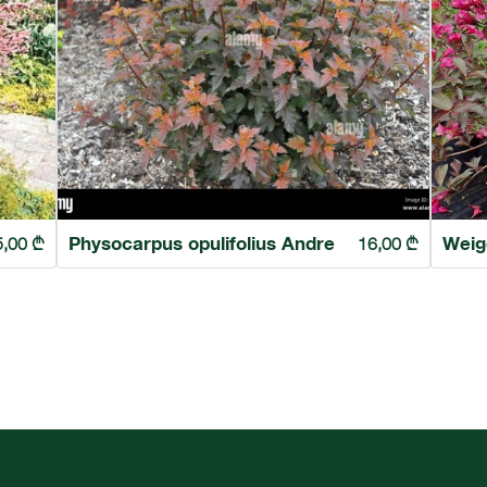
Physocarpus opulifolius Andre
Weig
5,00
₾
16,00
₾