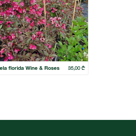
ela florida Wine & Roses
35,00
₾