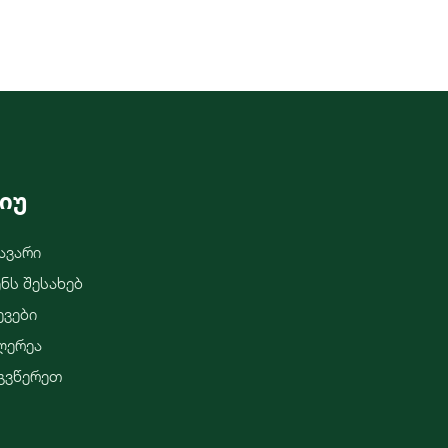
იუ
ავარი
ენს Შესახებ
ევები
ლერეა
გვწერეთ