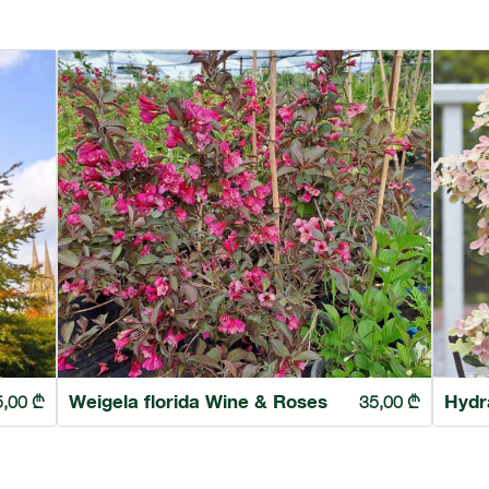
Weigela florida Wine & Roses
Hydr
5,00
₾
35,00
₾