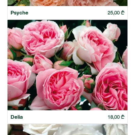
Psyche
25,00
₾
Delia
18,00
₾