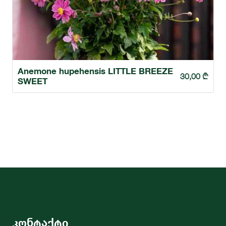
Anemone hupehensis LITTLE BREEZE
30,00
₾
SWEET
კონტაქტი