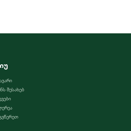
იუ
ავარი
ენს Შესახებ
ევები
ლერეა
გვწერეთ