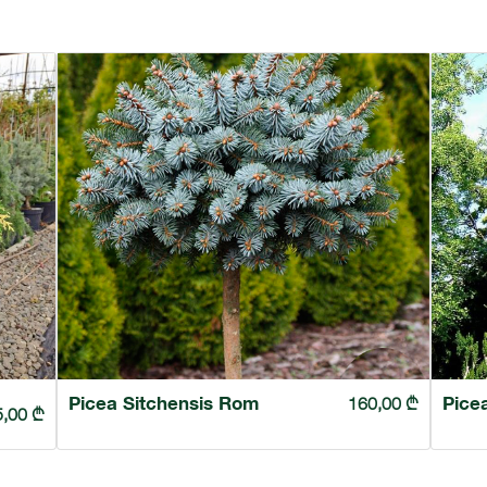
Picea Sitchensis Rom
Picea
160,00
₾
5,00
₾