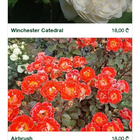
Winchester Catedral
18,00
₾
Airbrush
18,00
₾