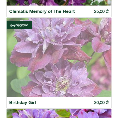
Clematis Memory of The Heart
25,00
₾
ᲒᲐᲧᲘᲓᲣᲚᲘᲐ
Birthday Girl
30,00
₾