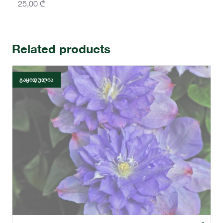
25,00
₾
Related products
ᲒᲐᲧᲘᲓᲣᲚᲘᲐ