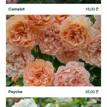
Camelot
16,00
₾
Psyche
25,00
₾