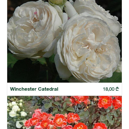
Winchester Catedral
18,00
₾