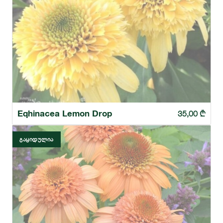
Eqhinacea Lemon Drop
35,00
₾
ᲒᲐᲧᲘᲓᲣᲚᲘᲐ