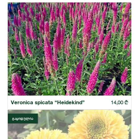
Veronica spicata “Heidekind”
14,00
₾
ᲒᲐᲧᲘᲓᲣᲚᲘᲐ