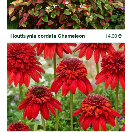
Houttuynia cordata Chameleon
14,00
₾