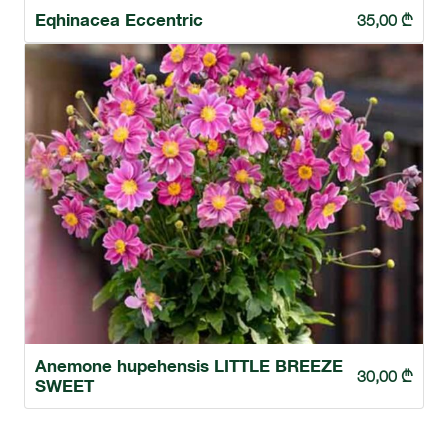
Eqhinacea Eccentric
35,00
₾
Anemone hupehensis LITTLE BREEZE
30,00
₾
SWEET