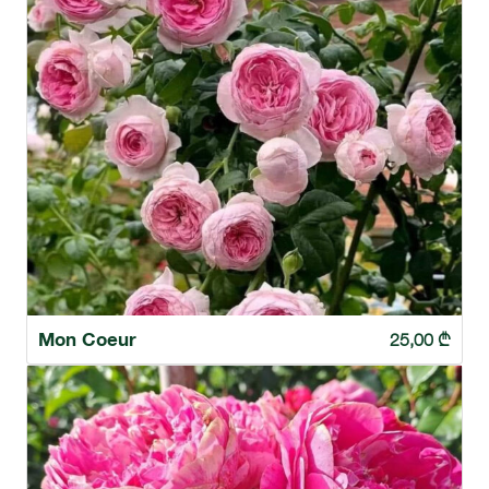
Mon Coeur
25,00
₾