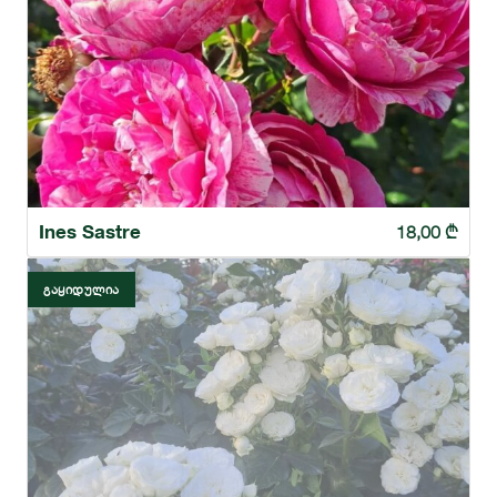
Ines Sastre
18,00
₾
ᲒᲐᲧᲘᲓᲣᲚᲘᲐ