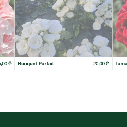
Bouquet Parfait
Tam
5,00
₾
20,00
₾