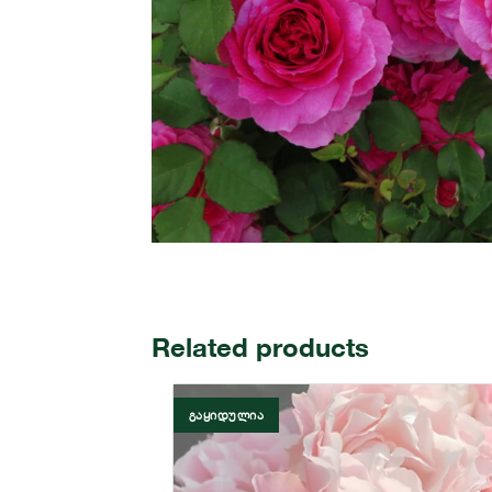
Related products
ᲒᲐᲧᲘᲓᲣᲚᲘᲐ