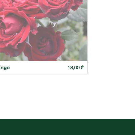
ango
18,00
₾