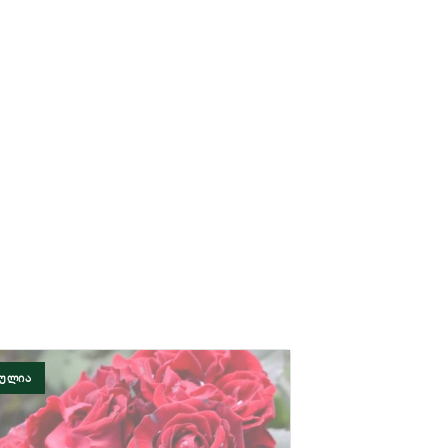
ᲓᲣᲚᲘᲐ