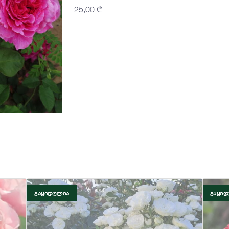
25,00
₾
ᲒᲐᲧᲘᲓᲣᲚᲘᲐ
ᲒᲐᲧᲘ