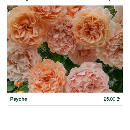
Psyche
25,00
₾