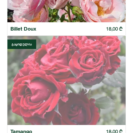
Billet Doux
18,00
₾
ᲒᲐᲧᲘᲓᲣᲚᲘᲐ
Tamango
18,00
₾