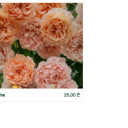
he
25,00
₾