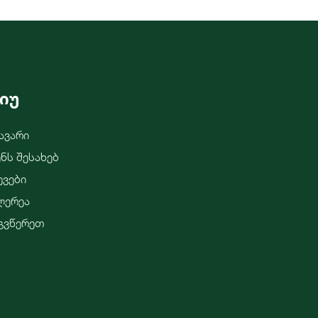
იუ
ავარი
ენს Შესახებ
ევები
ლერეა
გვწერეთ