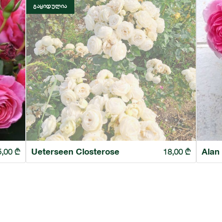
ᲒᲐᲧᲘᲓᲣᲚᲘᲐ
Ueterseen Closterose
Alan
5,00
₾
18,00
₾