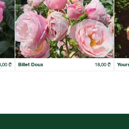
Billet Doux
Your
6,00
₾
18,00
₾