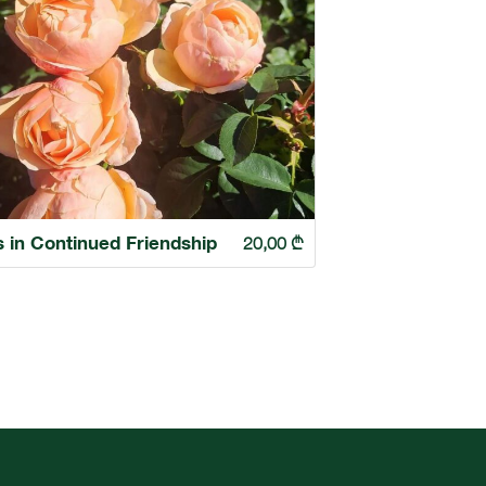
s in Continued Friendship
20,00
₾