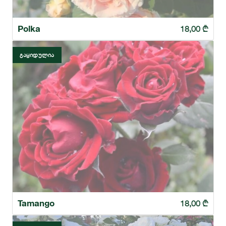
Polka
18,00
₾
ᲒᲐᲧᲘᲓᲣᲚᲘᲐ
Tamango
18,00
₾