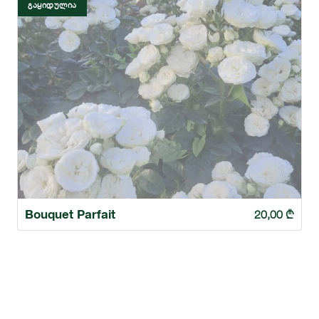
ᲒᲐᲧᲘᲓᲣᲚᲘᲐ
Bouquet Parfait
20,00
₾