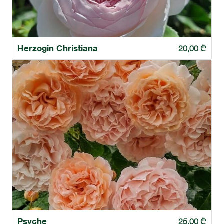
Herzogin Christiana
20,00
₾
Psyche
25,00
₾