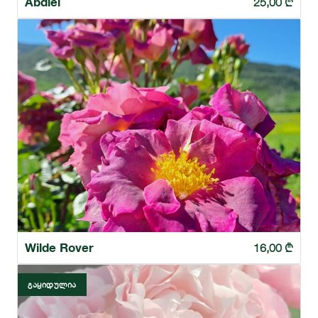
Abdiel
25,00
₾
Wilde Rover
16,00
₾
ᲒᲐᲧᲘᲓᲣᲚᲘᲐ