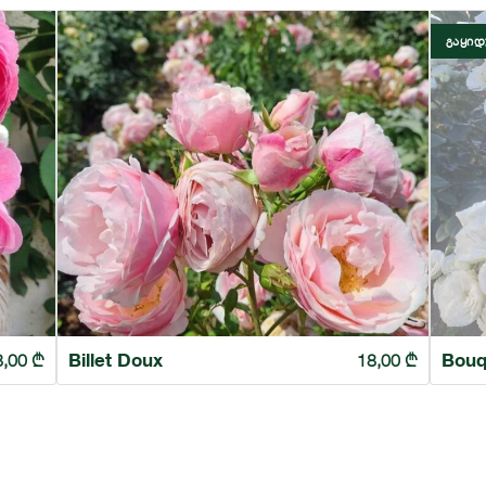
ᲒᲐᲧᲘ
Billet Doux
Bouq
8,00
₾
18,00
₾