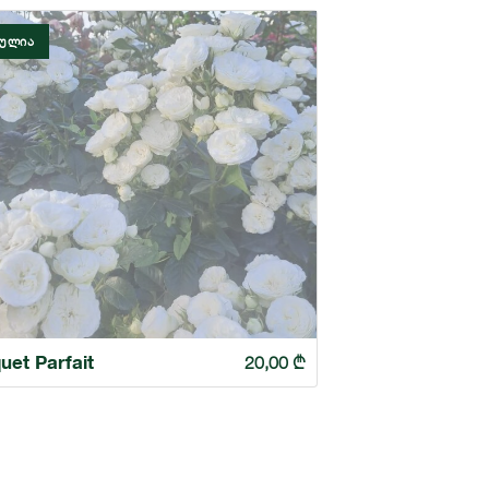
ᲓᲣᲚᲘᲐ
uet Parfait
20,00
₾