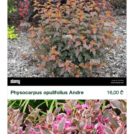
Physocarpus opulifolius Andre
16,00
₾