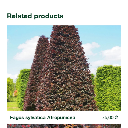
Related products
Fagus sylvatica Atropunicea
75,00
₾