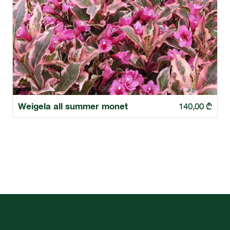
Weigela all summer monet
140,00
₾