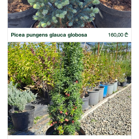
Picea pungens glauca globosa
160,00
₾