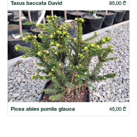
Taxus baccata David
85,00
₾
Picea abies pumila glauca
45,00
₾