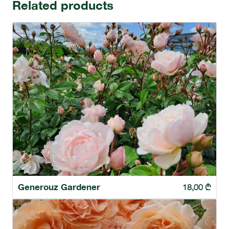
Related products
Generouz Gardener
18,00
₾