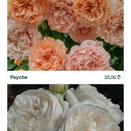
Psyche
25,00
₾