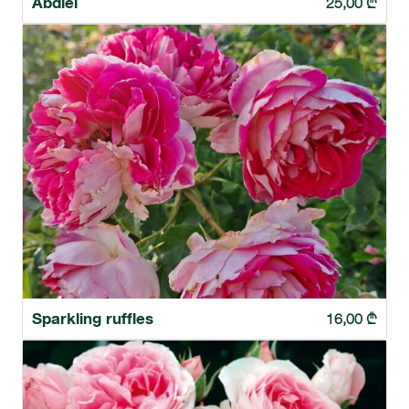
Abdiel
25,00
₾
Sparkling ruffles
16,00
₾