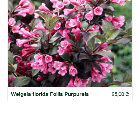
Weigela florida Foliis Purpureis
25,00
₾