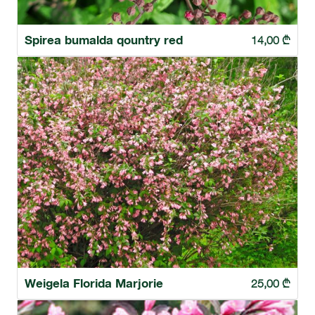
Spirea bumalda qountry red
14,00
₾
Weigela Florida Marjorie
25,00
₾