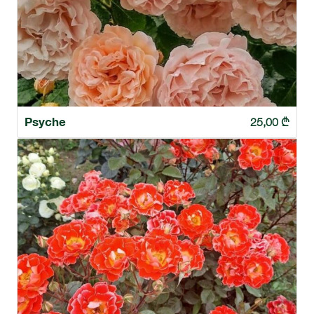
Psyche
25,00
₾