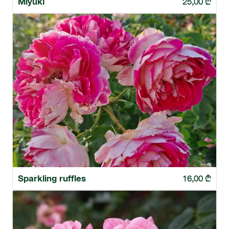
Miyuki
25,00
₾
Sparkling ruffles
16,00
₾