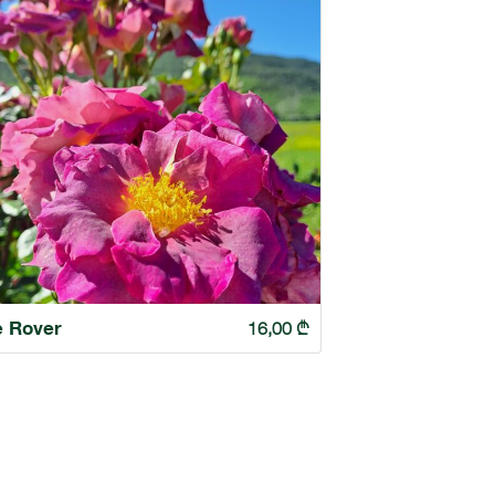
e Rover
16,00
₾