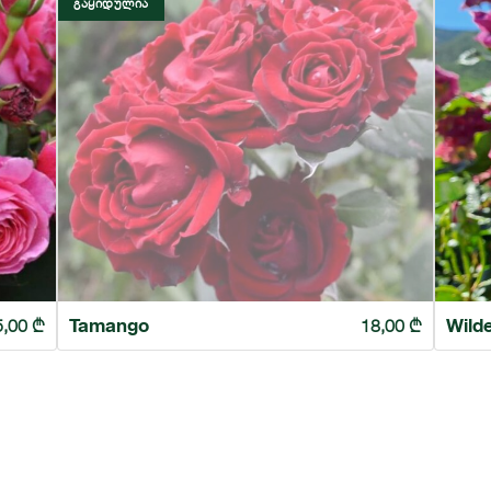
ᲒᲐᲧᲘᲓᲣᲚᲘᲐ
Tamango
Wild
5,00
₾
18,00
₾