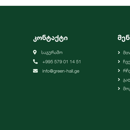
კონტაქტი
მენ
საგურამო
Მთ
+995 579 01 14 51
Ჩვ
Რჩ
info@green-hall.ge
Გა
Მო