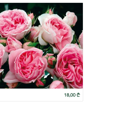
18,00
₾