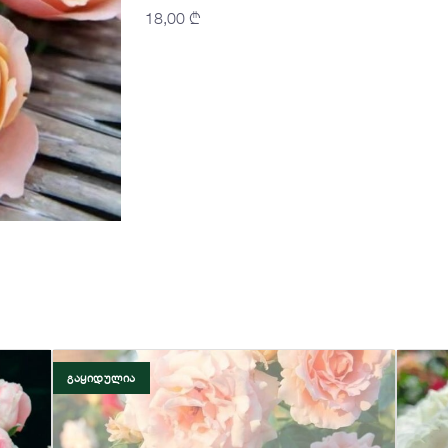
18,00
₾
ᲒᲐᲧᲘᲓᲣᲚᲘᲐ