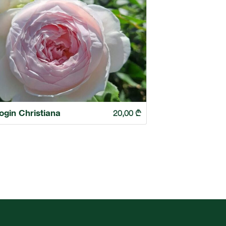
ogin Christiana
20,00
₾