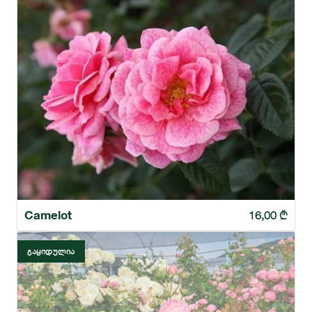
Camelot
16,00
₾
ᲒᲐᲧᲘᲓᲣᲚᲘᲐ