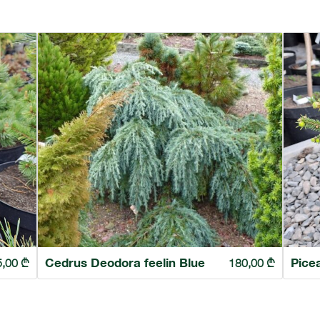
Cedrus Deodora feelin Blue
Pice
5,00
₾
180,00
₾