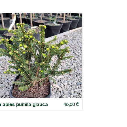
a abies pumila glauca
45,00
₾