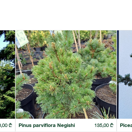
Pinus parviflora Negishi
Pice
0,00
₾
135,00
₾