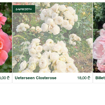
ᲒᲐᲧᲘᲓᲣᲚᲘᲐ
Ueterseen Closterose
Bille
8,00
₾
18,00
₾