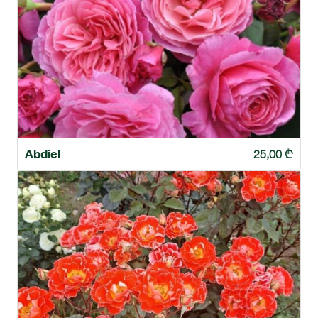
Abdiel
25,00
₾