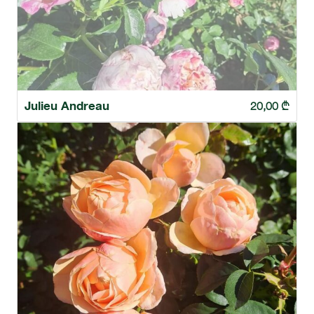
Julieu Andreau
20,00
₾