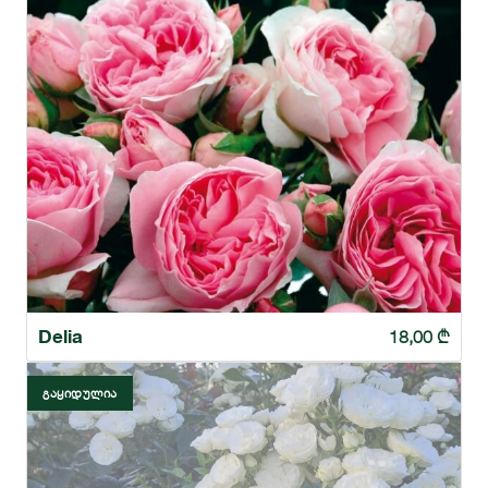
Delia
18,00
₾
ᲒᲐᲧᲘᲓᲣᲚᲘᲐ