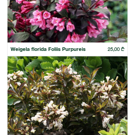
Weigela florida Foliis Purpureis
25,00
₾