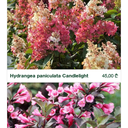
Hydrangea paniculata Candlelight
45,00
₾