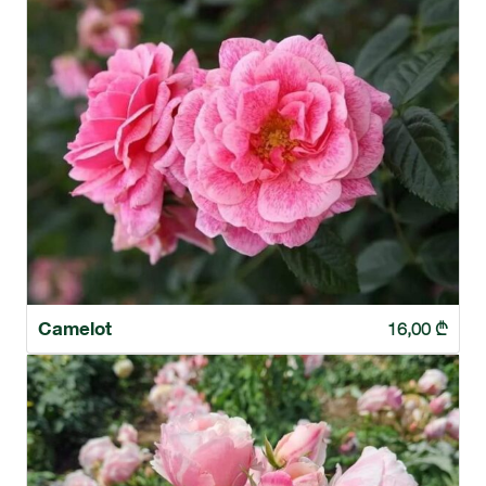
Camelot
16,00
₾