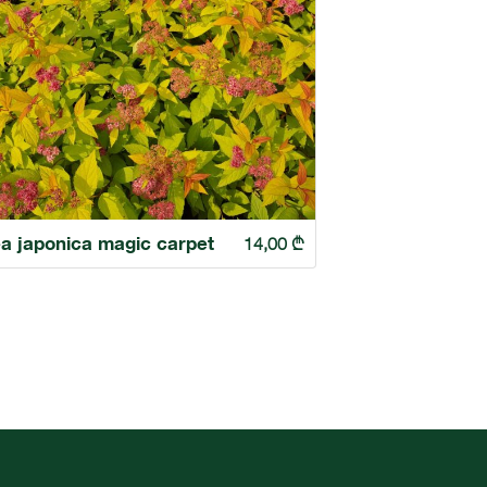
ea japonica magic carpet
14,00
₾