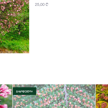
25,00
₾
ᲒᲐᲧᲘᲓᲣᲚᲘᲐ