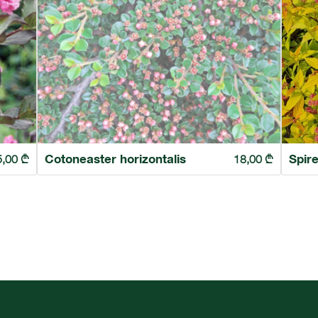
Cotoneaster horizontalis
Spir
5,00
₾
18,00
₾